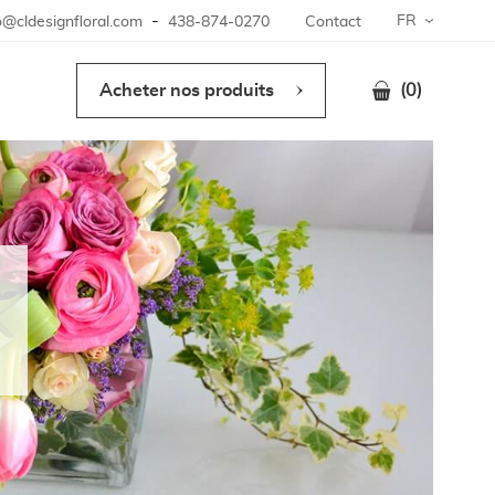
-
FR
o@cldesignfloral.com
438-874-0270
Contact
s
Acheter nos produits
(0)