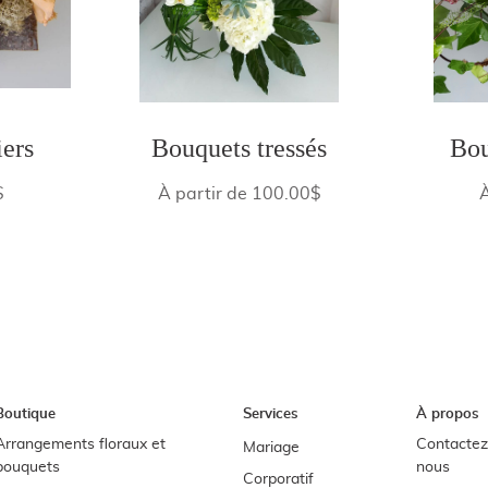
iers
Bouquets tressés
Bou
$
À partir de 100.00$
Boutique
Services
À propos
Arrangements floraux et
Contactez
Mariage
bouquets
nous
Corporatif