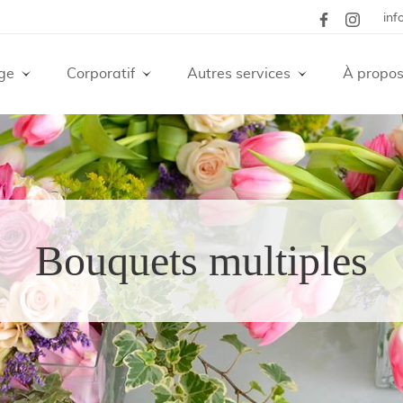
inf
ge
Corporatif
Autres services
À propo
Bouquets multiples